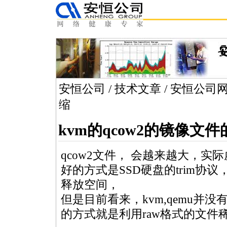
安恒公司
/
技术文章
/
安恒公司
缩
kvm的qcow2的镜像文
qcow2
文件， 会越来越大，实
好的方式是SSD硬盘的trim协
释放空间，
但是目前看来，
kvm
,
qemu
并没有
的方式就是利用raw格式的文件