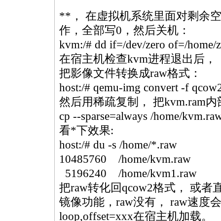
*
*
， 在虚拟机系统里面对剩余空
作，全部写0，然后关机：
kvm
:/# dd if=/dev/zero of=/home/z
在宿主机检查
kvm
进程退出后，
把影像文件转换成raw格式：
host:/#
qemu
-img convert -f
qcow
然后用稀疏复制， 把
kvm
.ra
cp --sparse=always /home/
kvm
.ra
看
*
下效果:
host:/# du -s /home/*.raw
10485760 /home/
kvm
.raw
5196240 /home/
kvm
1.raw
把raw转化回
qcow2
格式， 或者
镜像功能，raw没有， raw速度
loop,offset=xxx在宿主机加载。