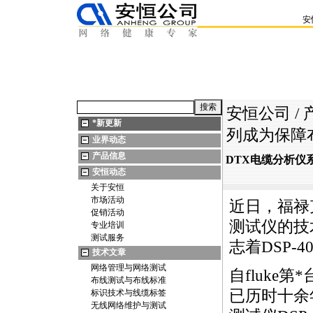
安
安恒公司
/
*
新更新
列成为保障
业界动态
产品信息
DTX电缆分析仪
安恒动态
关于安恒
市场活动
近日，福禄
促销活动
测试仪的技
专业培训
测试服务
志着
DSP-4
技术文章
网络管理与网络测试
自fluke第
*
布线测试与布线标准
已历时十余年
标识技术与线缆标签
无线网络维护与测试