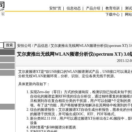
安恒
*
页
|
信息动态
|
产品介绍
|
教育培训
|
测
下载中心 |
网
安恒公司
/
产品信息
/ 艾尔麦推出无线网WLAN频谱分析仪(spectrum XT) 3.
艾尔麦推出无线网WLAN频谱分析仪(spectrum XT) 3.0
2011-12-0
艾尔麦频谱XT是
*
款USB接口的WLAN频谱测试产品，USB接口可以满
分析无线WLAN射频环境，分析、识别、定位各类无线干扰源。
具体更新内容如下：
实现Zero-day（零日）方式的快速响应，检测识别已知或未知干
自动化的频谱监测RF环境的综合分析仪，通过独特重复的射频模
旦检测到存在复合相应分类的干扰源，用户可以创建
*
个定制的类
项。有了这
*
功能，用户将能够更快地解决在其网络中检测到的干
综合的频谱报告：艾尔麦频谱XT自动生成分析报告，图表化的分
的频谱干扰情况，并可输出成DOC、RTF、PDF等格式。
新分类802.11 FH，用户可以通过频谱XT分析出在2.4G频段中，
设备
同时查看
*
多9种频谱分析图表
实时FFT占空分析