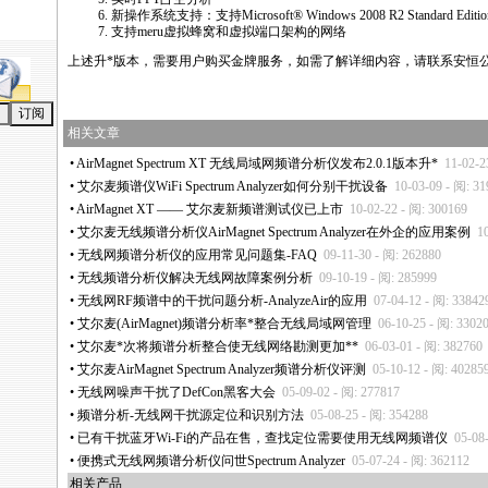
新操作系统支持：支持Microsoft® Windows 2008 R2 Standard Editio
支持meru虚拟蜂窝和虚拟端口架构的网络
上述升
*
版本，需要用户购买金牌服务，如需了解详细内容，请联系安恒公
相关文章
•
AirMagnet Spectrum XT 无线局域网频谱分析仪发布2.0.1版本升
*
11-02-2
•
艾尔麦频谱仪WiFi Spectrum Analyzer如何分别干扰设备
10-03-09 - 阅: 3
•
AirMagnet XT —— 艾尔麦新频谱测试仪已上市
10-02-22 - 阅: 300169
•
艾尔麦无线频谱分析仪AirMagnet Spectrum Analyzer在外企的应用案例
1
•
无线网频谱分析仪的应用常见问题集-FAQ
09-11-30 - 阅: 262880
•
无线频谱分析仪解决无线网故障案例分析
09-10-19 - 阅: 285999
•
无线网RF频谱中的干扰问题分析-AnalyzeAir的应用
07-04-12 - 阅: 33842
•
艾尔麦(AirMagnet)频谱分析率
*
整合无线局域网管理
06-10-25 - 阅: 3302
•
艾尔麦
*
次将频谱分析整合使无线网络勘测更加
**
06-03-01 - 阅: 382760
•
艾尔麦AirMagnet Spectrum Analyzer频谱分析仪评测
05-10-12 - 阅: 40285
•
无线网噪声干扰了DefCon黑客大会
05-09-02 - 阅: 277817
•
频谱分析-无线网干扰源定位和识别方法
05-08-25 - 阅: 354288
•
已有干扰蓝牙Wi-Fi的产品在售，查找定位需要使用无线网频谱仪
05-08
•
便携式无线网频谱分析仪问世Spectrum Analyzer
05-07-24 - 阅: 362112
相关产品