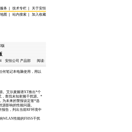
试服务
|
技术专栏
|
关于安恒
站地图
|
站内搜索
|
加入收藏
0版
版
4
安恒公司 产品部 阅读:
足任何笔记本电脑使用，用以
扰源。艾尔麦频谱XT推出
*
个
式，查找未知射频干扰源。
*
，为未来的警报设定签
*
选
扰源影响的性能问题。
析报告，列出当前RF环境中
影响WLAN性能的FHSS干扰