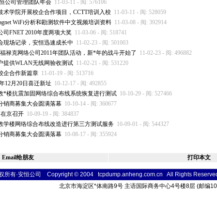
年安恒公司管理团队年会
11-03-11 - 阅: 576106
技术学院开展校企合作项目，CCTT培训入校
11-03-11 - 阅: 528059
gnet WiFi分析和勘测软件中文视频培训资料
11-03-08 - 阅: 392914
FNET 2010年度两项大奖
11-03-06 - 阅: 518741
聘会现场记录，安恒迅速成长中
11-02-23 - 阅: 501003
orks福禄克网络公司2011年团队活动，新
*
年的战斗开始了
11-02-23 - 阅: 496882
户提供WLAN无线网验收测试
11-02-21 - 阅: 531220
北校企合作新篇章
11-01-19 - 阅: 513716
年12月20日喜迁新址
10-12-17 - 阅: 492855
教
*
楼抗震加固网络综合布线系统恢复进行测试
10-10-29 - 阅: 527466
区分销商募集大会圆满落幕
10-10-14 - 阅: 360677
月在京召开
10-09-19 - 阅: 384837
教学楼网络综合布线改造进行第三方测试服务
10-09-01 - 阅: 544327
区分销商募集大会圆满落幕
10-08-17 - 阅: 355924
Email给朋友
打印本文
所有·安恒公司 Copyright © 2004 tcpdump.anheng.com.cn All Rights
Reser
ve
北京市海淀区
*
体南路9号 主语国际商务中心4号楼8层 (邮编10004