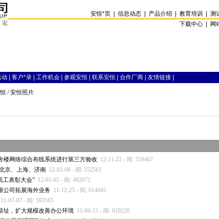
安恒
*
页
|
信息动态
|
产品介绍
|
教育培训
|
测
下载中心 |
网
活动
|
客户
*
录
|
工作机会
|
参观安恒
|
联系安恒
|
合作厂商
|
友情链接
|
恒
/ 安恒照片
舍楼网络综合布线系统进行第三方验收
12-11-22 - 阅: 559407
 北京、上海、济南
12-02-08 - 阅: 552561
员工表彰大会”
12-01-05 - 阅: 482072
限公司拓展海外业务
11-12-25 - 阅: 614645
11-07-07 - 阅: 593165
新址，扩大规模改善办公环境
11-06-15 - 阅: 610220