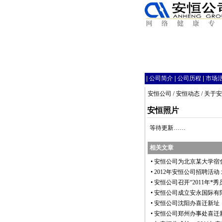
|
公司简介
|
公司历程
|
市场
安恒公司
/
安恒动态
/
关于安
安恒照片
等待更新……
相关文章
•
安恒公司为北京某大学宿
•
2012年安恒公司招聘活动
•
安恒公司召开“2011年
*
秀
•
安恒公司成立安永国际有
•
安恒公司沈阳办喜迁新址
•
安恒公司郑州办事处喜迁