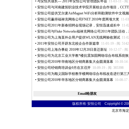
•
与安恒共成长--- 2011年安恒公司管理团队年会
11-03-11 - 阅
•
安恒公司与河南建筑职业技术学院开展校企合作项目，CCT
•
安恒公司提供艾尔麦AirMagnet WiFi分析和勘测软件中文视
•
安恒公司赢得福禄克网络公司FNET 2010年度两项大奖
11-03
•
安恒公司2011年新春招聘会现场记录，安恒迅速成长中
11-0
•
安恒公司与Fluke Networks福禄克网络公司2011年团队活动
•
安恒公司为上海某外企用户提供WLAN无线网验收测试
11-0
•
2011年安恒公司开辟东北校企合作新篇章
11-01-19 - 阅: 514
•
安恒公司上海办事处 2010年12月20日喜迁新址
10-12-17 - 阅
•
安恒公司为北京工业大学教
*
楼抗震加固网络综合布线系统恢
•
安恒公司2010年华南地区分销商募集大会圆满落幕
10-10-14 
•
安恒公司经销商培训会9月在京召开
10-09-19 - 阅: 385398
•
安恒公司为顺义国际学校教学楼网络综合布线改造进行第三
•
安恒公司2010年华东地区分销商募集大会圆满落幕
10-08-17 
Email给朋友
版权所有·安恒公司 Copyright © 2004 t
北京市海淀