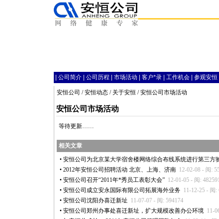
|
公司简介
|
公司历程
|
市场活动
|
客户
*
录
|
工作机会
|
参观安恒
安恒公司
/
安恒动态
/
关于安恒
/ 安恒公司市场活动
安恒公司市场活动
等待更新……
相关文章
•
安恒公司为北京某大学宿舍楼网络综合布线系统进行第三方
•
2012年安恒公司招聘活动 北京、上海、济南
12-02-08 - 阅: 5
•
安恒公司召开“2011年
*
秀员工表彰大会”
12-01-05 - 阅: 48259
•
安恒公司成立安永国际有限公司拓展海外业务
11-12-25 - 阅:
•
安恒公司沈阳办喜迁新址
11-07-07 - 阅: 594174
•
安恒公司郑州办事处喜迁新址，扩大规模改善办公环境
11-0