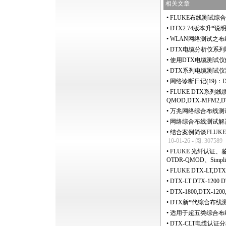
相关文章
•
FLUKE布线测试综合
•
DTX2.74版本升
*
说
•
WLAN网络测试之布
•
DTX电缆分析仪系
•
使用DTX电缆测试仪
•
DTX系列电缆测试仪
•
网络诊断日记(19)
•
FLUKE DTX系列线缆
QMOD,DTX-MFM2,D
•
万兆网络综合布线测
•
网络综合布线测试解
•
结合案例简谈FLUKE 
10-01-26 - 阅: 307589
•
FLUKE 光纤认证、鉴定
OTDR-QMOD、SimpliF
•
FLUKE DTX-LT,
•
DTX-LT DTX-120
•
DTX-1800,DTX-12
•
DTX新
*
代综合布线
•
适用于超五类综合布线系
•
DTX-CLT电缆认