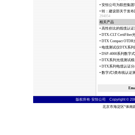
•
安恒公司为联想集团
•
转：建设部关于发布
294054
相关产品
•
高性价比的线缆认证
•
DTX-CLT CertiFi
•
DTX Compact
•
电缆测试仪DTX系
•
DSP-4000系列
•
DTX系列光缆测试模
•
DTX系列电缆认证分
•
数字式5类布线认证测试仪 
Em
版权所有·安恒公司 Copyright © 2004 t
北京市海淀区
*
体南路