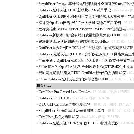
•
SimpliFiber Pro光功率计和光纤测试套件全面替代SimpliFib
•
OptiFiber光纤认证OTDR 新模块-573x试用手记
- 07-07-24 - 
•
OptiFiber OTDR助亚利桑那州立大学网络实现大规模主干光
•
福禄克OptiFiber网络护航广州大学城“动脉”,应用案例
- 05-12
•
福禄克推出 VisiFault|FiberInspector Pro|OptiFiber智能远端
- 04
•
OptiFiber新版本--第
*
台有端口质量检测能力的OTDR
- 04-11-
•
光纤链路现场认证测试(
*
) 光缆测试 OptiFiber
- 04-11-05 - 阅读
•
OptiFiber重大升
*
|TIA TSB-140二
*
测试要求的光缆链路认证测
•
OptiFiber 光缆认证（OTDR）分析仪在东京 N+I 网络大
•
产品更新：OptiFiber光缆认证（OTDR）分析仪支持中文界面
•
Fluke 宣布为 OptiFiber认证
*
光时域反射仪(OTDR)提供中文
•
局域网光缆测试引入OTDR OptiFiber新
*
代的光缆测试仪
- 02
•
Fluke OptiFiber光纤认证分析仪(综合型OTDR)
- 02-10-12 - 阅
相关产品
•
CertiFiber Pro Optical Loss Test Set
- 13-08-06 - 阅读: 1679522
•
OptiFiber Pro OTDR
- 12-03-13 - 阅读: 1694596
•
DTX-CLT CertiFiber光损耗测试包
- 10-03-31 - 阅读: 1974287
•
SimpliFiber Pro光功率计及光缆测试工具包
- 10-04-27 - 阅读: 
•
CertiFiber 多模光缆测试仪
- 04-12-19 - 阅读: 2351708
•
OptiFiber光缆认证OTDR分析仪TSB-140标准测试仪
- 04-06-0