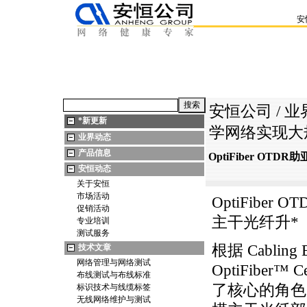
安
安恒公司
/
业
*
新更新
学网络实现大
业界动态
产品信息
OptiFiber O
安恒动态
关于安恒
市场活动
OptiFib
促销活动
主干光纤升
*
专业培训
测试服务
根据 Cabling
技术文章
网络管理与网络测试
OptiFiber™ C
布线测试与布线标准
了核心的角色
标识技术与线缆标签
无线网络维护与测试