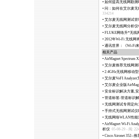
•
如何提高无线网勘测
•
问：如何在艾尔麦无线网分
334214
•
艾尔麦无线网测试管理
•
艾尔麦无线网分析仪
•
FLUKE网络升
*
无线网勘
•
2012年Wi-Fi 无
•
通讯世界：《Wi-F
相关产品
•
AirMagnet Spec
•
艾尔麦推荐无线网测
•
2.4GHz无线网移
•
艾尔麦VoFI Anal
•
艾尔麦企业版AirMagn
•
安全标识解决方案,
•
管道标签-管道标识解
•
无线网测试专用定向天
•
手持式无线网测试仪E
•
无线网络WLAN性能
•
AirMagnet Wi-F
析仪
05-08-29 - 阅: 22
•
Cisco Aironet 3