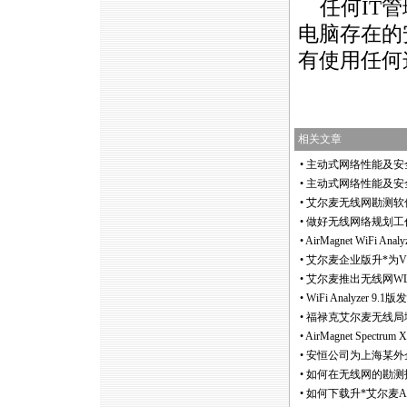
任何IT管
电脑存在的
有使用任何
相关文章
•
主动式网络性能及安
•
主动式网络性能及安
•
艾尔麦无线网勘测软件Sur
•
做好无线网络规划工
•
AirMagnet WiFi A
•
艾尔麦企业版升
*
为
•
艾尔麦推出无线网WLAN频
•
WiFi Analyzer 9
•
福禄克艾尔麦无线局域网勘
•
AirMagnet Spec
•
安恒公司为上海某外
•
如何在无线网的勘测
•
如何下载升
*
艾尔麦A