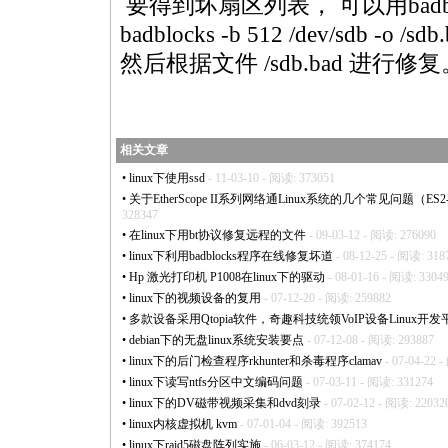
要得到坏扇区列表， 可以用
bad
badblock
s -b 512 /dev/sdb -o /sdb.
然后根据文件 /sdb.
bad
进行修复
相关文章
•
linux下使用ssd
- 11-03-10 - 阅读: 373051
•
关于EtherScope II系列网络通Linux系统的几个常见问题（ES2-LAN,
328347
•
在linux下用bt协议修复远程的文件
- 09-03-12 - 阅读: 276090
•
linux下利用badblocks程序在线修复坏道
- 08-12-25 - 阅读: 318
•
Hp 激光打印机 P1008在linux下的驱动
- 08-01-16 - 阅读: 3304
•
linux下的视频设备的复用
- 07-12-20 - 阅读: 259882
•
多款设备采用Qtopia软件，奇趣科技统领VoIP设备Linux开发
•
debian下的无盘linux系统安装要点
- 07-12-08 - 阅读: 293887
•
linux下的后门检查程序rkhunter和杀毒程序clamav
- 07-04-22 
•
linux下读写ntfs分区中文编码问题
- 07-03-11 - 阅读: 331274
•
linux下的DV磁带视频采集和dvd刻录
- 07-02-12 - 阅读: 22032
•
linux内核虚拟机 kvm
- 07-01-04 - 阅读: 392513
•
linux下raid5磁盘阵列实施
- 06-03-12 - 阅读: 374174