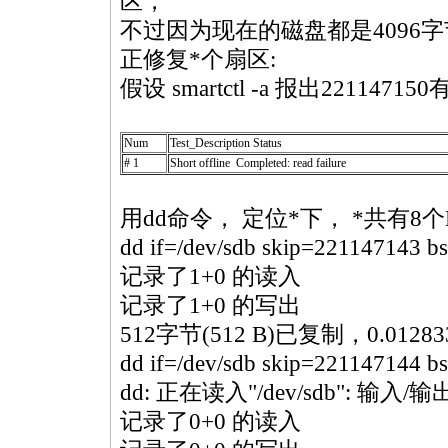
区，
不过因为现在的磁盘都是4096
正修复
*
个扇区:
假设 smartctl -a 报出221147
Num
Test_Description Status
# 1
Short offline Completed: read failure
用dd命令， 定位
*
下，
*
共有8个
dd if=/dev/sdb skip=221147143 b
记录了1+0 的读入
记录了1+0 的写出
512字节(512 B)已复制，0.012833
dd if=/dev/sdb skip=221147144 b
dd: 正在读入"/dev/sdb": 输入/
记录了0+0 的读入