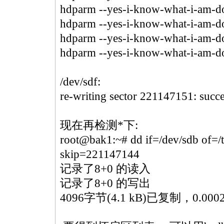
hdparm --yes-i-know-what-i-am-do
hdparm --yes-i-know-what-i-am-do
hdparm --yes-i-know-what-i-am-do
hdparm --yes-i-know-what-i-am-do
/dev/sdf:
re-writing sector 221147151: succ
现在再检测
*
下:
root@bak1:~# dd if=/dev/sdb of=
skip=221147144
记录了8+0 的读入
记录了8+0 的写出
4096字节(4.1 kB)已复制，0.00