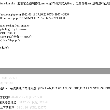
unction.
php
发现它会强制修改session的存储方式为files， 但是存储path没有进行处
Functions.
php
.orig 2012-03-19 17:26:22.647648907 +0800
lFunctions.
php
2012-03-19 17:28:55.866562219 +0800
other setting from another
failing. Try to recover.
r', 'files' );
ave_path'),0,6) == 'tcp://')
 '/var/lib/
php
5');
Safe();
 - 阅读: 372121
阅读: 242597
络通Linux系统的几个常见问题（ES2-LAN,ES2-WLAN,ES2-PRO,ES2-LAN-SX/I,ES2-PR
远程的文件
- 09-03-12 - 阅读: 275500
s程序在线修复坏道
- 08-12-25 - 阅读: 317462
inux下的驱动
- 08-01-16 - 阅读: 329775