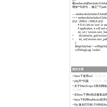
看mediawiki的includes/Globalf
增加
*
句语句， 修正
*
下path:
--- mediawiki/includes/Global
+++ mediawiki/includes/Globa
@@ -2660,6 +2660,8 @@
# If it's left on 'user' or an
# application, it will end up 
ini_set ( 'session.save_handle
+ if(substr(ini_get('session.s
+ ini_set('session.save_path',
}
$httpOnlySafe = wfHttpOnly
wfDebugLog( 'cookie',
相关文章
•
linux下使用ssd
- 11-03-10
•
php升
*
问题
- 11-02-28 - 
•
关于EtherScope II系列网
327408
•
在linux下用bt协议修复
•
linux下利用badblock
•
Hp 激光打印机 P1008在l