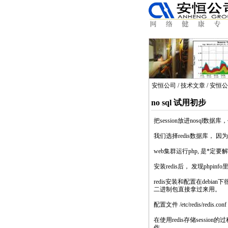
安恒公司
/
技术文章
/
安恒公
no sql 试用初步
把session放进
nosql
数据库，
我们选择redis数据库， 因为re
web集群运行
php
, 是
*
定要解
安装redis后， 发现
php
inf
redis安装和配置在debian
二进制包直接拿过来用。
配置文件 /etc/redis/redis.co
在使用redis存储session
作。