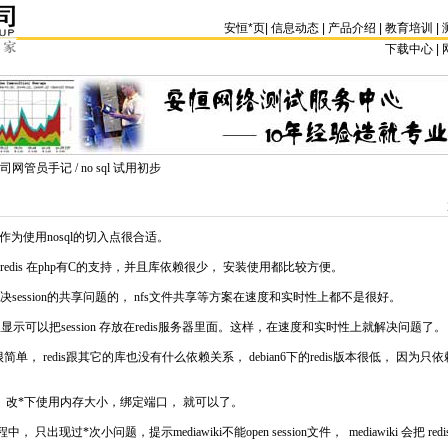
安恒
*
页
|
信息动态
|
产品介绍
|
教育培训
|
下载中心 | 
司网管员手记
/ no sql 试用初步
作为使用
nosql
的切入点很合适。
dis 在
php
有C的支持，并且库依赖很少， 安装使用都比较方便。
决session的共享问题的， nfs文件共享等方案在速度和实时性上都不是很好。
o里显示可以把session 存放在redis服务器里面。这样，在速度和实时性上就解决问题了。
下很简单， redis跟其它的库也没有什么依赖关系， debian6下的redis版本很低， 因为只依赖li
nf 改
*
下使用内存大小，绑定端口， 就可以了。
的过程中， 只出现过
*
次小问题，提示mediawiki不能open session文件， mediawiki 会把 r