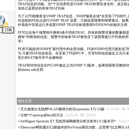
TRAP信息的功能。当
*
个活动类型是
SNMP
TRAP的警告发生时，该主机
送给已设置好的所有TRAP目标
为了让
PE
能够发送
SNMP
TRAP信息，
SNMP
服务必须
*
在安装了
PE
的PC
对远程的
PE
站点进行
SNMP
TRAP 设置，只能设置报警和报警激活。如果
作系统中安装运行并设置
SNMP
TRAP目标请查阅WINDOWS的相关文档
PE
可以在每个报警组中拥有6条不同的TRAP。所有的报警变量的数量都
拥有
*
些附加的信息。报警中的每条TRAP都包含了该报警接口中列表的
等）
PE
并不能提供
SNMP
扩展代理中的全部功能。
PE
的
SNMP
代理只能发送TR
为 只被TRAP信息发送。在安装了
PE
的PC中，尽管MIB信息被定义为只
实行的GET操作并不会被响应.
TRAP和MIB信息在
PE
5.0中被定义为
SNMP
V2版本，如果想获取完整的M
的alarms.mib文档
ews/html/network_administration/pe.html
相关文章
•
艾尔麦推出无线网WLAN频谱分析仪(spectrum XT) 3.0版
11-12-04 - 阅: 
•
注销
*
个openvpn的key的方法
11-05-18 - 阅: 233475
•
AirMagnet Spectrum XT 无线局域网频谱分析仪发布2.0.1版本升
*
11-02-2
•
Etherscope网络通(ES2)新版本的ProVision测试功能，运营商
*
以太网SLA