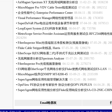
•
AirMagnet Spectrum XT 无线局域网频谱分析仪
11-02-23 - 阅: 1838238
•
MicroMapper Pro VDV Cable Tester线缆测试仪
07-01-08 - 阅: 1892152
•
企业性能中心 Enterprise Performance Center
08-04-11 - 阅: 1016491
•
Visual Performance Manager网络性能管理器
08-04-10 - 阅: 1763850
•
SuperDaVaR Plus电信运维外线设备调节和管理
07-04-10 - 阅: 1079513
•
LoopExpert System (LES)环路专家系统
08-04-07 - 阅: 735786
•
MetroScope Service Provider Assistant运营商服务测试仪-RFC2544网
2024294
•
FiberInspector Mini光缆端面洁净度检测仪(视频显微镜)
07-05-29 - 阅: 20
•
Fluke Cable Stripper剥线器, Harris
07-05-30 - 阅: 1286279
•
EtherScope II(ES2网络通二代)手持式千兆以太网测试仪
08-06-05 - 阅: 2
•
无线网频谱分析仪Spectrum Analyzer
05-07-26 - 阅: 2001785
•
FiberInspector Pro光缆视频显微镜
04-12-19 - 阅: 2278274
•
ES网络通EtherScope千兆网络分析仪|Fluke便携式网络测试仪ES-LAN
01
•
MicroMapper线序仪NMPP MT-8200-45
03-09-21 - 阅: 2335199
•
SuperAgent网络应用性能管理解决方案
03-12-01 - 阅: 848081
•
OptiView PE协议分析专家软件 协议分析仪OPV-PE/PLUS
04-04-28 - 阅:
•
SuperAgent网络应用性能分析仪Fluke应用响应分析仪SA-CO-2NIC-CHI
Email给朋友