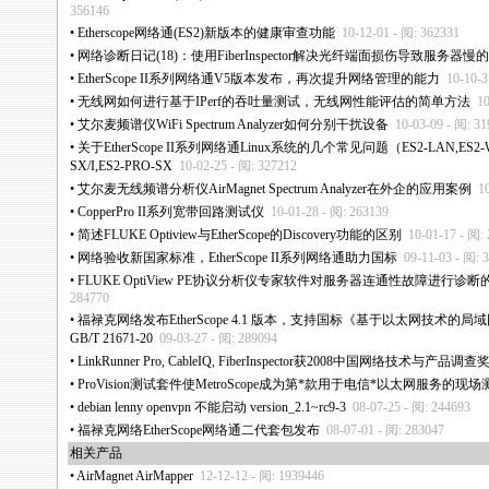
356146
•
Etherscope网络通(ES2)新版本的健康审查功能
10-12-01 - 阅: 362331
•
网络诊断日记(18)：使用FiberInspector解决光纤端面损伤导致服务器慢
•
EtherScope II系列网络通V5版本发布，再次提升网络管理的能力
10-10-3
•
无线网如何进行基于IPerf的吞吐量测试，无线网性能评估的简单方法
10
•
艾尔麦频谱仪WiFi Spectrum Analyzer如何分别干扰设备
10-03-09 - 阅: 3
•
关于EtherScope II系列网络通Linux系统的几个常见问题（ES2-LAN,ES2-WL
SX/I,ES2-PRO-SX
10-02-25 - 阅: 327212
•
艾尔麦无线频谱分析仪AirMagnet Spectrum Analyzer在外企的应用案例
1
•
CopperPro II系列宽带回路测试仪
10-01-28 - 阅: 263139
•
简述FLUKE Optiview与EtherScope的Discovery功能的区别
10-01-17 - 阅:
•
网络验收新国家标准，EtherScope II系列网络通助力国标
09-11-03 - 阅: 
•
FLUKE OptiView PE协议分析仪专家软件对服务器连通性故障进行诊
284770
•
福禄克网络发布EtherScope 4.1 版本，支持国标《基于以太网技术
GB/T 21671-20
09-03-27 - 阅: 289094
•
LinkRunner Pro, CableIQ, FiberInspector获2008中国网络技术与产品调查
•
ProVision测试套件使MetroScope成为第
*
款用于电信
*
以太网服务的现场
•
debian lenny openvpn 不能启动 version_2.1~rc9-3
08-07-25 - 阅: 244693
•
福禄克网络EtherScope网络通二代套包发布
08-07-01 - 阅: 283047
相关产品
•
AirMagnet AirMapper
12-12-12 - 阅: 1939446