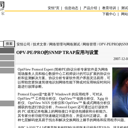
安恒
*
页
|
信息动态
|
产品介绍
|
教育培训
|
测
下载中心 |
网
安恒公司
/
技术文章
/
网络管理与网络测试
/
网络管理
/ OPV-PE/PRO的
OPV-PE/PRO的SNMP TRAP应用与设置
2007-12-0
OptiView Protocol Expert (简称
PE
)协议分析专家软件是为网络
现场服务人员和核心数据中心工程师设计的可以扩展的协议分
析和监测解决方案。协议分析专家软件用户界面灵活易用，可
以帮助您更快速简便地识别网络性能下降或对应用响应时间问
题进行故障诊断。
Protocol Expert是
*
套基于 Windows® 的应用程序，可对从
OptiView™ 工作组分析仪、OptiView™ 链路分析仪、Xgig 分
析仪、OptiView WAN 分析仪和 OptiView™ 集成式网络分析仪
捕获的包进行协议分析，Protocol Expert 还可通过运行该软件
的 PC 或笔记本电脑上的网络接口卡提供包捕获和分析能力。
其专家分析功能可快速确定问题所在，并提出纠正建议。 多
种七层解码使其易于找出和解决交换网段上棘手的网络和应用程序问题。
当PC上运行了4.1或更高版本的
PE
时(当前版本已经升
*
至V9.0)，该主机