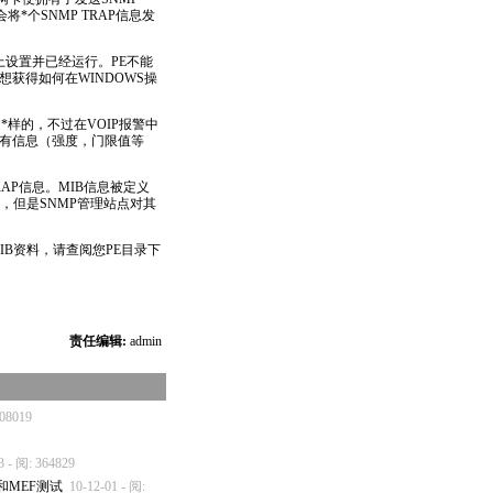
会将
*
个
SNMP
TRAP信息发
上设置并已经运行。
PE
不能
想获得如何在WINDOWS操
是
*
样的，不过在VOIP报警中
所有信息（强度，门限值等
AP信息。MIB信息被定义
读，但是
SNMP
管理站点对其
IB资料，请查阅您
PE
目录下
责任编辑:
admin
408019
3 - 阅: 364829
和MEF测试
10-12-01 - 阅: