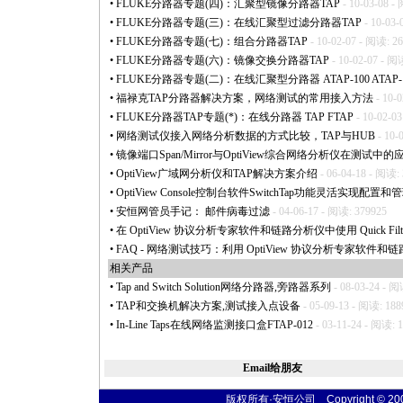
•
FLUKE分路器专题(四)：汇聚型镜像分路器TAP
- 10-03-08 -
•
FLUKE分路器专题(三)：在线汇聚型过滤分路器TAP
- 10-03-
•
FLUKE分路器专题(七)：组合分路器TAP
- 10-02-07 - 阅读: 2
•
FLUKE分路器专题(六)：镜像交换分路器TAP
- 10-02-07 - 阅
•
FLUKE分路器专题(二)：在线汇聚型分路器 ATAP-100 ATAP-
•
福禄克TAP分路器解决方案，网络测试的常用接入方法
- 10-
•
FLUKE分路器TAP专题(
*
)：在线分路器 TAP FTAP
- 10-02-0
•
网络测试仪接入网络分析数据的方式比较，TAP与HUB
- 10-
•
镜像端口Span/Mirror与OptiView综合网络分析仪在测试中的
•
OptiView广域网分析仪和TAP解决方案介绍
- 06-04-18 - 阅读:
•
OptiView Console控制台软件SwitchTap功能灵活实现配置
•
安恒网管员手记： 邮件病毒过滤
- 04-06-17 - 阅读: 379925
•
在 OptiView 协议分析专家软件和链路分析仪中使用 Quick Filt
•
FAQ - 网络测试技巧：利用 OptiView 协议分析专家软件
相关产品
•
Tap and Switch Solution网络分路器,旁路器系列
- 08-03-24 - 阅
•
TAP和交换机解决方案,测试接入点设备
- 05-09-13 - 阅读: 188
•
In-Line Taps在线网络监测接口盒FTAP-012
- 03-11-24 - 阅读: 
Email给朋友
版权所有·安恒公司 Copyright © 2004 t