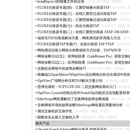
•
kvm的qcow2的镜像文件的压缩
- 12-10-20 - 阅读: 389602
•
FLUKE分路器专题(四)：汇聚型镜像分路器TAP
- 10-03-08 -
•
FLUKE分路器专题(三)：在线汇聚型过滤分路器TAP
- 10-03-
•
FLUKE分路器专题(五)：汇聚型镜像过滤分路器TAP
- 10-02-
•
FLUKE分路器专题(七)：组合分路器TAP
- 10-02-07 - 阅读: 2
•
FLUKE分路器专题(二)：在线汇聚型分路器 ATAP-100 ATAP-
•
福禄克TAP分路器解决方案，网络测试的常用接入方法
- 10-
•
FLUKE分路器TAP专题(
*
)：在线分路器 TAP FTAP
- 10-02-0
•
网络测试仪接入网络分析数据的方式比较，TAP与HUB
- 10-
•
网络诊断日记(五)：使用链路通（LinkRunner Pro）获取交
•
网络诊断日记(二)：应用链路通（LinkRunner Pro）发现
•
交换机在网络中的故障诊断技巧
- 07-03-30 - 阅读: 255466
•
镜像端口Span/Mirror与OptiView综合网络分析仪在测试中的
•
OptiView广域网分析仪和TAP解决方案介绍
- 06-04-18 - 阅读:
•
思博伦课程：SCPT-CEP-202 二层交换网络测试入门
- 05-06-
•
OptiView Console控制台软件SwitchTap功能灵活实现配置
•
EtherScope网络通解决了交换网络故障诊断难题
- 04-11-29 -
•
交换网络环境的故障诊断EtherScope网络通应用案例分析
- 04
•
测试交换机的互操作性
- 04-02-05 - 阅读: 194753
•
阻断攻击从接入交换机入手
- 04-02-05 - 阅读: 180299
相关产品
•
Tap and Switch Solution网络分路器,旁路器系列
- 08-03-24 - 阅