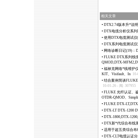
相关文章
•
DTX2.74版本升
*
说
•
DTX电缆分析仪系
•
使用DTX电缆测试仪
•
DTX系列电缆测试仪
•
网络诊断日记(19)
•
FLUKE DTX系列线缆
QMOD,DTX-MFM2,D
•
福禄克网络
*
线维护仪器
KIT、Visifault、In
10-
•
结合案例简谈FLUKE 
10-01-26 - 阅: 307955
•
FLUKE 光纤认证、鉴定
OTDR-QMOD、SimpliF
•
FLUKE DTX-LT,
•
DTX-LT DTX-120
•
DTX-1800,DTX-12
•
DTX新
*
代综合布线
•
适用于超五类综合布线系
•
DTX-CLT电缆认