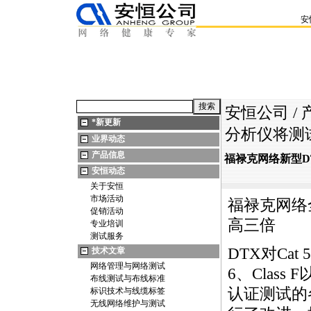
安
安恒公司
/
*
新更新
分析仪将测
业界动态
产品信息
福禄克网络新型D
安恒动态
关于安恒
市场活动
福禄克网络
促销活动
高三倍
专业培训
测试服务
DTX
对Cat 
技术文章
网络管理与网络测试
6、Class 
布线测试与布线标准
认证测试的
标识技术与线缆标签
无线网络维护与测试