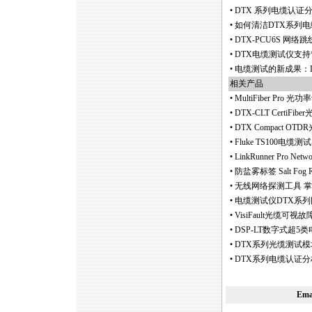
•
DTX 系列电缆认证
•
如何清洁DTX系列电
•
DTX-PCU6S 网
•
DTX电缆测试仪支持
•
电缆测试的新成果：D
相关产品
•
MultiFiber Pr
•
DTX-CLT CertiFi
•
DTX Compact
•
Fluke TS100电缆测试器, H
•
LinkRunner Pro 
•
防盐雾标签 Salt Fog Resi
•
无线网络探测工具 掌上型
•
电缆测试仪DTX系
•
VisiFault光缆可视故障定位
•
DSP-LT数字式超5
•
DTX系列光缆测试模
•
DTX系列电缆认证分
Em