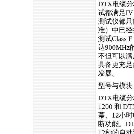
DTX
电缆分
试都满足I
测试仪都只能
准）中已经
测试Class 
达900M
不但可以满
具备更充足
发展。
型号与模块
DTX
电缆分
1200
和
DT
幕、12小时
断功能。
D
12秒的自