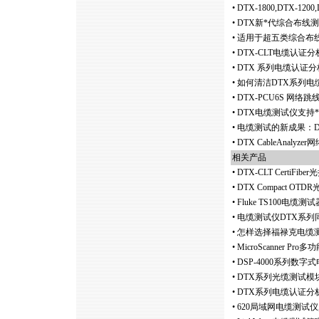
•
DTX-1800,DTX-120
•
DTX新
*
代综合布线测
•
适用于超五类综合布线系
•
DTX-CLT电缆认证
•
DTX 系列电缆认证
•
如何清洁DTX系列电
•
DTX-PCU6S 网络
•
DTX电缆测试仪支持
*
•
电缆测试的新成果：DT
•
DTX CableAna
相关产品
•
DTX-CLT CertiFi
•
DTX Compact 
•
Fluke TS100电缆测试器, H
•
电缆测试仪DTX系列
•
怎样选择福禄克电缆测试
•
MicroScanner Pro
•
DSP-4000系列数
•
DTX系列光缆测试模
•
DTX系列电缆认证分
•
620局域网电缆测试仪