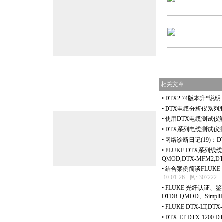
相关文章
•
DTX2.74版本升
*
说明
•
DTX电缆分析仪系列
•
使用DTX电缆测试仪
•
DTX系列电缆测试仪测
•
网络诊断日记(19)：
•
FLUKE DTX系列线缆认
QMOD,DTX-MFM2,D
•
结合案例简谈FLUKE 
10-01-26 - 阅: 307222
•
FLUKE 光纤认证、鉴定和
OTDR-QMOD、SimpliF
•
FLUKE DTX-LT,D
•
DTX-LT DTX-1200