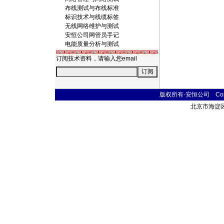
布线测试与布线标准
标识技术与线缆标签
无线网络维护与测试
安恒公司网管员手记
电能质量分析与测试
订阅技术资料，请输入您email
版权所有·安恒公司 Copyr
北京市海淀区首