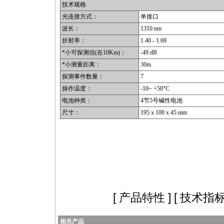
技术规格
光连接方式：
单接口
波长：
1310 nm
折射率：
1.40 - 1.69
*
小可探测信(在10Km)：
-49 dB
*
小测量距离：
30m
探测事件数量：
7
操作温度：
-10~ +50°C
电池种类：
4节5号碱性电池
尺寸：
195 x 100 x 45 mm
ttps://anheng.com.cn/products/html/cabling_test_products/123.html
ttps://anheng.com.cn/products/html/cabling_test_products/123.html
[
产品特性
] [
技术指
相关产品