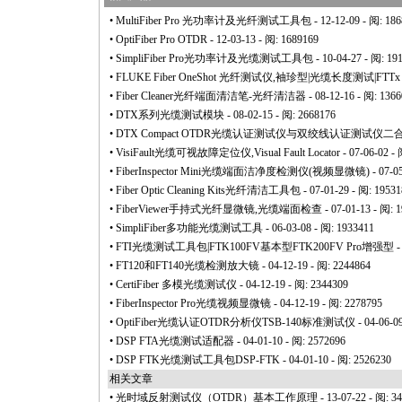
•
MultiFiber Pro 光功率计及光纤测试工具包
- 12-12-09 - 阅: 18
•
OptiFiber Pro OTDR
- 12-03-13 - 阅: 1689169
•
SimpliFiber Pro光功率计及光缆测试工具包
- 10-04-27 - 阅: 19
•
FLUKE Fiber OneShot 光纤测试仪,袖珍型|光缆长度测试|FTT
•
Fiber Cleaner光纤端面清洁笔-光纤清洁器
- 08-12-16 - 阅: 136
•
DTX系列光缆测试模块
- 08-02-15 - 阅: 2668176
•
DTX Compact OTDR光缆认证测试仪与双绞线认证测试仪二
•
VisiFault光缆可视故障定位仪,Visual Fault Locator
- 07-06-02 -
•
FiberInspector Mini光缆端面洁净度检测仪(视频显微镜)
- 07-0
•
Fiber Optic Cleaning Kits光纤清洁工具包
- 07-01-29 - 阅: 1953
•
FiberViewer手持式光纤显微镜,光缆端面检查
- 07-01-13 - 阅: 
•
SimpliFiber多功能光缆测试工具
- 06-03-08 - 阅: 1933411
•
FTI光缆测试工具包|FTK100FV基本型FTK200FV Pro增强型
-
•
FT120和FT140光缆检测放大镜
- 04-12-19 - 阅: 2244864
•
CertiFiber 多模光缆测试仪
- 04-12-19 - 阅: 2344309
•
FiberInspector Pro光缆视频显微镜
- 04-12-19 - 阅: 2278795
•
OptiFiber光缆认证OTDR分析仪TSB-140标准测试仪
- 04-06-0
•
DSP FTA光缆测试适配器
- 04-01-10 - 阅: 2572696
•
DSP FTK光缆测试工具包DSP-FTK
- 04-01-10 - 阅: 2526230
相关文章
•
光时域反射测试仪（OTDR）基本工作原理
- 13-07-22 - 阅: 3