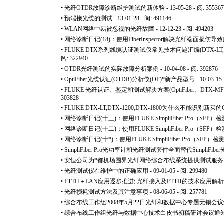
•
光纤OTDR故障诊断维护测试的新体验
- 13-05-28 - 阅: 355367
•
预端接光缆的测试
- 13-01-28 - 阅: 491146
•
WLAN网络中易被忽视的光纤故障
- 12-12-23 - 阅: 494203
•
网络诊断日记(18)：使用FiberInspector解决光纤端面损伤
•
FLUKE DTX系列线缆认证测试仪常见技术问题汇编(DTX-LT,DTX-1
阅: 322940
•
OTDR光纤测试的实际故障分析案例
- 10-04-08 - 阅: 392876
•
OptiFiber光缆认证(OTDR)分析仪(OF)
*
新产品型号
- 10-03-15
•
FLUKE 光纤认证、鉴定和测试解决方案(OptiFiber、DTX-MFM2/
303828
•
FLUKE DTX-LT,DTX-1200,DTX-1800为什么不能识别新买
•
网络诊断日记(十三)：使用FLUKE SimpliFiber Pro（S
•
网络诊断日记(十二)：使用FLUKE SimpliFiber Pro（S
•
网络诊断日记(十
*
)：使用FLUKE SimpliFiber Pro（S
•
SimpliFiber Pro光功率计和光纤测试套件全面替代SimpliFib
•
安恒公司为
*
都机场围界光纤网络综合布线系统提供测试服务
•
光纤测试仪在维护中的正确应用
- 09-01-05 - 阅: 299480
•
FTTH＋LAN应用逐步推进; 光纤接入及FTTH的技术应用解析
•
光纤损耗测试方法及其注意事项
- 08-06-05 - 阅: 257781
•
综合布线工作组2008年5月22日光纤和数据中心专题无锡会
•
综合布线工作组光纤与数据中心技术白皮书初稿研讨会议通