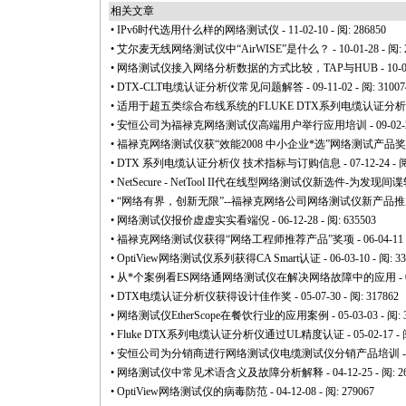
相关文章
•
IPv6时代选用什么样的网络测试仪
- 11-02-10 - 阅: 286850
•
艾尔麦无线网络测试仪中“AirWISE”是什么？
- 10-01-28 - 阅:
•
网络测试仪接入网络分析数据的方式比较，TAP与HUB
- 10-
•
DTX-CLT电缆认证分析仪常见问题解答
- 09-11-02 - 阅: 31007
•
适用于超五类综合布线系统的FLUKE DTX系列电缆认证分析仪
•
安恒公司为福禄克网络测试仪高端用户举行应用培训
- 09-02-
•
福禄克网络测试仪获“效能2008 中小企业
*
选”网络测试产品奖
•
DTX 系列电缆认证分析仪 技术指标与订购信息
- 07-12-24 - 
•
NetSecure - NetTool II代在线型网络测试仪新选件
•
“网络有界，创新无限”--福禄克网络公司网络测试仪新产品
•
网络测试仪报价虚虚实实看端倪
- 06-12-28 - 阅: 635503
•
福禄克网络测试仪获得“网络工程师推荐产品”奖项
- 06-04-11
•
OptiView网络测试仪系列获得CA Smart认证
- 06-03-10 - 阅: 3
•
从
*
个案例看ES网络通网络测试仪在解决网络故障中的应用
- 
•
DTX电缆认证分析仪获得设计佳作奖
- 05-07-30 - 阅: 317862
•
网络测试仪EtherScope在餐饮行业的应用案例
- 05-03-03 - 阅:
•
Fluke DTX系列电缆认证分析仪通过UL精度认证
- 05-02-17 -
•
安恒公司为分销商进行网络测试仪电缆测试仪分销产品培训
-
•
网络测试仪中常见术语含义及故障分析解释
- 04-12-25 - 阅: 
•
OptiView网络测试仪的病毒防范
- 04-12-08 - 阅: 279067