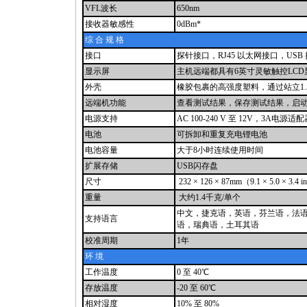
VFL波长
650nm
接收器敏感性
0dBm*
综 合 规 格
接口
探针接口，RJ45 以太网接口，US
显示屏
主机远端都具有6英寸灵敏触控LCD
外壳
橡胶包裹的高强度塑料，通过站立1.
远端机功能
查看测试结果，保存测试结果，启
电源支持
AC 100-240 V 至 12V，3A电源适
电池
可拆卸和重复充电锂电池
电池容量
大于8小时连续使用时间
扩展存储
USB闪存盘
尺寸
232 × 126 × 87mm（9.1 × 5.0 × 3.4 
重量
大约1.4千克/单个
中文，捷克语，英语，芬兰语，法
支持语言
语，瑞典语，土耳其语
校准周期
1年
环 境
工作温度
0 至 40℃
存放温度
-20 至 60℃
相对湿度
10% 至 80%