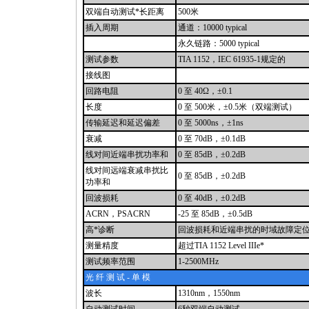
双端自动测试
*
长距离
500米
插入周期
通道：10000 typical
永久链路：5000 typical
测试参数
TIA 1152，IEC 61935-1规定的
接线图
回路电阻
0 至 40Ω，±0.1
长度
0 至 500米，±0.5米（双端测试）
传输延迟和延迟偏差
0 至 5000ns，±1ns
衰减
0 至 70dB，±0.1dB
线对间近端串扰功率和
0 至 85dB，±0.2dB
线对间远端衰减串扰比
0 至 85dB，±0.2dB
功率和
回波损耗
0 至 40dB，±0.2dB
ACRN，PSACRN
-25 至 85dB，±0.5dB
高
*
诊断
回波损耗和近端串扰的时域故障定
测量精度
超过TIA 1152 Level IIIe
*
测试频率范围
1-2500MHz
光 纤 测 试 - 单 模
波长
1310nm，1550nm