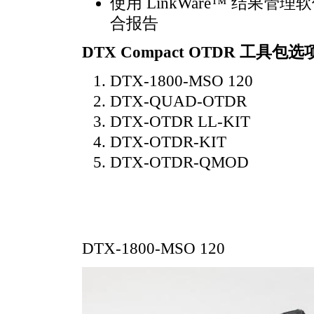
使用 LinkWare™ 结果
合报告
DTX Compact OTDR 工具包选
DTX-1800-MSO 120
DTX-QUAD-OTDR
DTX-OTDR LL-KIT
DTX-OTDR-KIT
DTX-OTDR-QMOD
DTX-1800-MSO 120