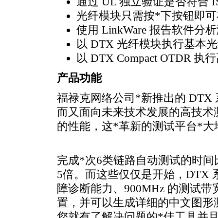
通过 UL 独立验证是否符合 IS
光纤模块只需按
*
下按钮即可
使用 LinkWare 报告软
以 DTX 光纤模块执行基
以
DTX Compact OTDR
执行
产品功能
福禄克网络公司
*
新推出的 DT
而又面向未来技术发展的高技术
的性能，这
*
革新的测试平台
*
大
完成
*
次6类链路自动测试的时间
5倍。而这些仅仅是开始，DTX 
障诊断能力、900MHz 的测试
置，并可以生成详细的中文图形测
您就有了解决问题的
*
佳工具并