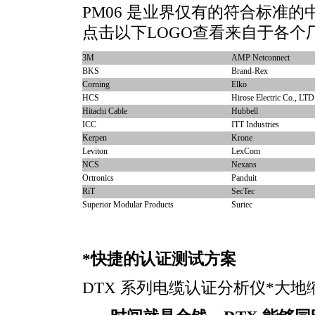
PM06 是业界仅有的符合标准的中
点击以下LOGO查看来自于各个
3M
AMP Netconnect
BKS
Brand-Rex
Corning
Elko
HCS
Hirose Electric Co., LTD
Hitachi Cable
Hubbell
ICC
ITT Industries
Kerpen
Krone
Leviton
LexCom
NCS
Nexans
Ortronics
Panduit
RiT
SecTec
Superior Modular Products
Surtec
*
快捷的认证测试方案
DTX 系列电缆认证分析仪
*
大地