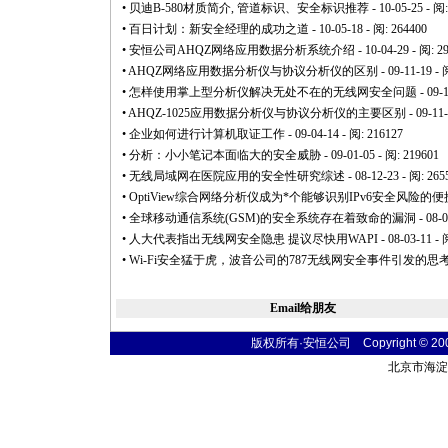
•
贝迪B-580材质简介, 管道标识、安全标识推荐
- 10-05-25 - 阅
•
百日计划：新安全经理的成功之道
- 10-05-18 - 阅: 264400
•
安恒公司AHQZ网络应用数据分析系统介绍
- 10-04-29 - 阅: 2
•
AHQZ网络应用数据分析仪与协议分析仪的区别
- 09-11-19 - 
•
怎样使用掌上型分析仪解决无处不在的无线网安全问题
- 09-
•
AHQZ-1025应用数据分析仪与协议分析仪的主要区别
- 09-11
•
企业如何进行计算机取证工作
- 09-04-14 - 阅: 216127
•
分析：小小笔记本面临大的安全威胁
- 09-01-05 - 阅: 219601
•
无线局域网在医院应用的安全性研究综述
- 08-12-23 - 阅: 265
•
OptiView综合网络分析仪成为
*
个能够识别IPv6安全风险的便携式
•
全球移动通信系统(GSM)的安全系统存在着致命的漏洞
- 08-
•
人大代表指出无线网安全隐患 提议尽快用WAPI
- 08-03-11 - 
•
Wi-Fi安全猛于虎，波音公司的787无线网安全事件引发的思
Email给朋友
版权所有·安恒公司 Copyright © 2004 t
北京市海淀