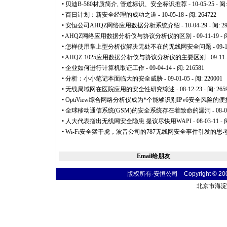
•
贝迪B-580材质简介, 管道标识、安全标识推荐
- 10-05-25 - 阅
•
百日计划：新安全经理的成功之道
- 10-05-18 - 阅: 264722
•
安恒公司AHQZ网络应用数据分析系统介绍
- 10-04-29 - 阅: 2
•
AHQZ网络应用数据分析仪与协议分析仪的区别
- 09-11-19 - 
•
怎样使用掌上型分析仪解决无处不在的无线网安全问题
- 09-
•
AHQZ-1025应用数据分析仪与协议分析仪的主要区别
- 09-11
•
企业如何进行计算机取证工作
- 09-04-14 - 阅: 216581
•
分析：小小笔记本面临大的安全威胁
- 09-01-05 - 阅: 220001
•
无线局域网在医院应用的安全性研究综述
- 08-12-23 - 阅: 265
•
OptiView综合网络分析仪成为
*
个能够识别IPv6安全风险的便携式
•
全球移动通信系统(GSM)的安全系统存在着致命的漏洞
- 08-
•
人大代表指出无线网安全隐患 提议尽快用WAPI
- 08-03-11 - 
•
Wi-Fi安全猛于虎，波音公司的787无线网安全事件引发的思
Email给朋友
版权所有·安恒公司 Copyright © 2004 t
北京市海淀