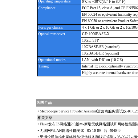
Operating temperature
0℃ to +30℃(32° F to 86° F)
Compliance
FCC Part 15, class A, and CE EN550
EN 55024 or equivalent Immunity req
EN 60950 or equivalent Product Safet
Ports per chassi
s
4 x 1 GE or 2 x 10 GE or 2 x 1G/10
O
ptical
transceiver
GE: 1000BASE-X
10GE: SFP+
10GBASE-SR (standard)
10GBASE-LR (optional)
Operational m
odes
LAN, with DIC on (10 GE)
Timing
Internal Tx clock; optionally synchron
Highly accurate internal hardware tim
相关产品
•
MetroScope Service Provider Assistant运营商服务测试仪-
相关文章
•
Fluke发布ES网络通2.0版本-新增无线网络测试和网络性能测
•
无线网WLAN网络性能测试
- 05-10-09 - 阅: 404049
•
思博伦通信推出网络性能评估服务和认证培训
- 05-09-27 - 阅