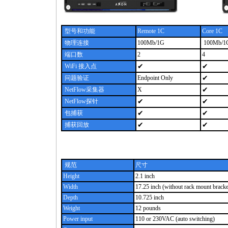
型号和功能
Remote 1
C
Cor
e 1C
物理连接
100Mb/1G
100Mb/1
端口数
2
4
WiFi 接入点
✔
✔
问题验证
Endpoint Only
✔
NetFlow采集器
X
✔
NetFlow探针
✔
✔
包捕获
✔
✔
捕获回放
✔
✔
规范
尺寸
Height
2.1 inch
Width
17.25 inch (without rack mount brack
Depth
10.725 inch
Weight
12 pounds
Power input
110 or 230VAC (auto switching)