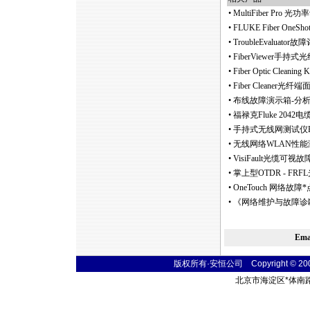
•
MultiFiber Pr
•
FLUKE Fiber On
•
TroubleEvalua
•
FiberViewer手
•
Fiber Optic Clean
•
Fiber Cleaner
•
布线故障演示箱-分
•
福禄克Fluke 20
•
手持式无线网测试仪E
•
无线网络WLAN性能
•
VisiFault光缆可视故障定位
•
掌上型OTDR - FR
•
OneTouch 网络故障
*
•
《网络维护与故障诊
Em
版权所有·安恒公司 Copyright © 2004 t
北京市海淀区
*
体南路