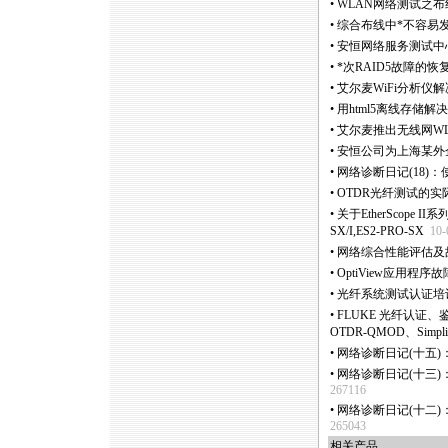
•
WLAN网络测试之布
•
综合布线中
*
不容易
•
安恒网络服务测试中
•
*
次RAID5故障的恢
•
艾尔麦WiFi分析仪
•
用html5离线存储
•
艾尔麦推出无线网WLAN频
•
安恒公司为上海某外
•
网络诊断日记(18)：使
•
OTDR光纤测试的
•
关于EtherScope I
SX/I,ES2-PRO-SX
10-
•
网络综合性能评估及
•
OptiView应用程序
•
光纤系统测试认证培训 (CF
•
FLUKE 光纤认证、鉴定
OTDR-QMOD、SimpliF
•
网络诊断日记(十五)：使
•
网络诊断日记(十三)：使
267116
•
网络诊断日记(十二)：使
265043
相关产品