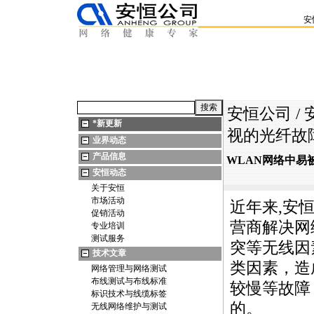
安
安恒公司
/
*
新更新
视的光纤故
业界动态
产品信息
WLAN网络中易
安恒动态
关于安恒
市场活动
近年来,安
促销活动
营商解决网
专业培训
测试服务
突等无线因
技术文章
类因素，造
网络管理与网络测试
布线测试与布线标准
较慢等故障
标识技术与线缆标签
的。
无线网络维护与测试