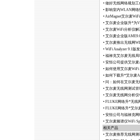
•
做好无线网络规划工
•
影响室内WLAN网
•
AirMagnet艾尔麦Wi
•
艾尔麦企业版升
*
为
•
艾尔麦WiFi分析仪
•
艾尔麦企业版AME9.
•
艾尔麦推出无线网WLAN频
•
WiFi Analyzer 9
•
福禄克艾尔麦无线局域网勘
•
安恒公司提供艾尔麦Ai
•
如何使用艾尔麦WiFi A
•
如何下载升
*
艾尔麦A
•
问：如何在艾尔麦无线网分
•
艾尔麦无线网测试管理
•
艾尔麦无线网分析仪
•
FLUKE网络升
*
无线网勘
•
FLUKE网络升
*
艾尔麦至
•
安恒公司与福禄克网络
•
艾尔麦频谱仪WiFi Spe
相关产品
•
艾尔麦推荐无线网测