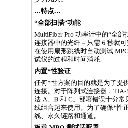
…特点…
“全部扫描”功能
MultiFiber
Pro 功率计中的“全
连接器中的光纤 – 只需 6 秒
在使用扇形跳线时自动测试
MP
试仪的过程和时间消耗。
内置
*
性验证
任何
*
性方案的目的就是为了提
连接。对于阵列式连接器，TIA-5
法 A、B 和 C。部署错误十
线组合起来使用。为了确保
*
性
线、永久链路和通道。
板载
MPO
测试适配器