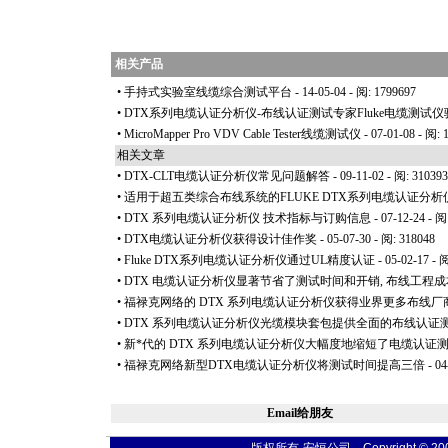
相关产品
•
手持式实验室线缆综合测试平台
- 14-05-04 - 阅: 1799697
•
DTX系列电缆认证分析仪-布线认证测试专家Fluke电缆测试
•
MicroMapper Pro VDV Cable Tester线缆测试仪
- 07-01-08 - 阅: 
相关文章
•
DTX-CLT电缆认证分析仪常见问题解答
- 09-11-02 - 阅: 310393
•
适用于超五类综合布线系统的FLUKE DTX系列电缆认证分析仪D
•
DTX 系列电缆认证分析仪 技术指标与订购信息
- 07-12-24 - 阅
•
DTX电缆认证分析仪获得设计佳作奖
- 05-07-30 - 阅: 318048
•
Fluke DTX系列电缆认证分析仪通过UL精度认证
- 05-02-17 - 
•
DTX 电缆认证分析仪显著节省了测试时间和开销, 布线工程
•
福禄克网络的 DTX 系列电缆认证分析仪获得业界更多布线厂
•
DTX 系列电缆认证分析仪光缆模块套包提供全面的布线认证
•
新
*
代的 DTX 系列电缆认证分析仪大幅度地缩短了电缆认证
•
福禄克网络新型DTX电缆认证分析仪将测试时间提高三倍
- 04
Email给朋友