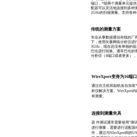
端口，
*
组两个测量单元提供
配器可以灵活地连接到多种测量
2GHz的扫描测量。支持各
传统的测量方案
专业从事数据通信布线的厂商
下，使用矢量网络分析仪进
3GHz，现在还没有单独的
巴伦进行转换。通常巴伦的带
分析仪（4端口或者更多）
WireXpert变身为16
通过在主机和副机各自加装
析仪解决方案。WireXp
有测量。
连接到测量夹具
器 件测试通常需要使用“测
进行测量，需要进行适配器端
件，通过与WireXpert