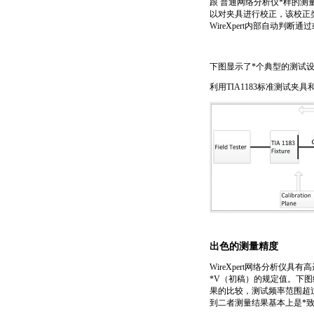
跟 普通网络分析仪
*
样的测
以对夹具进行校正，该校正类似
WireXpert内部自动
下图显示了
*
个典型的测试
利用TIA1183标准测试夹
出色的
测量精度
WireXpert网络分析仪具有
*
V（初稿）的规定值。下图给出
果的比较，测试频率范围超过6
到二者测量结果基本上是
*