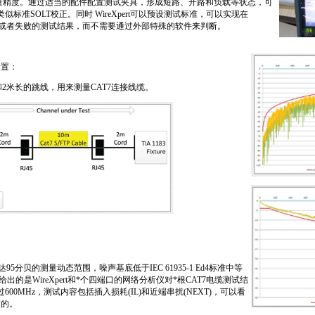
量精度。通过适当的配件配置测试夹具，形成短路、开路和负载等状态，可
标准SOLT校正。同时 WireXpert可以预设测试标准，可以实现在
判断通过或者失败的测试结果，而不需要通过外部特殊的软件来判断。
设置：
具和2米长的跳线，用来测量CAT7连接线缆。
高达95分贝的测量动态范围，噪声基底低于IEC 61935-1 Ed4标准中等
的是WireXpert和
*
个四端口的网络分析仪对
*
根CAT7电缆测试结
00MHz，测试内容包括插入损耗(IL)和近端串扰(NEXT)，可以看
致的。