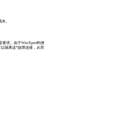
成本。
。由于WireXpert昀便
可以隔离这
*
故障连接，从而