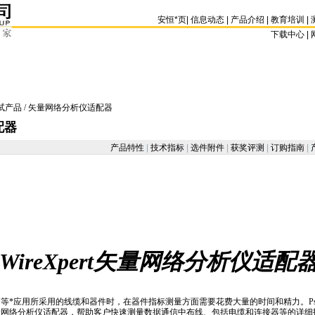
安恒
*
页
|
信息动态
|
产品介绍
|
教育培训
|
下载中心 | 
试产品
/ 矢量网络分析仪适配器
配器
产品特性
|
技术指标
|
选件附件
|
获奖评测
|
订购指南
|
WireXpert矢量网络分析仪适配
高等
*
应用所采用的线缆和器件时，在器件指标测量方面需要花费大量的时间和精力。Psib
t的矢量网络分析仪适配器，帮助客户快速测量数据通信中布线、包括电缆和连接器等的详