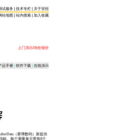
测试服务
|
技术专栏
|
关于安恒
网站地图 |
站内搜索
|
加入收藏
上门演示/询价报价
产品手册
|
软件下载
|
在线演示
器
erData（赛博数码）新提供
细指标。每个测量单元带有8个