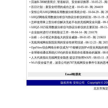
•
贝迪B-580材质简介, 管道标识、安全标识推荐
- 10-05-25 - 阅
•
百日计划：新安全经理的成功之道
- 10-05-18 - 阅: 264419
•
安恒公司AHQZ网络应用数据分析系统介绍
- 10-04-29 - 阅: 2
•
AHQZ网络应用数据分析仪与协议分析仪的区别
- 09-11-19 - 
•
怎样使用掌上型分析仪解决无处不在的无线网安全问题
- 09-
•
AHQZ-1025应用数据分析仪与协议分析仪的主要区别
- 09-11
•
企业如何进行计算机取证工作
- 09-04-14 - 阅: 216170
•
分析：小小笔记本面临大的安全威胁
- 09-01-05 - 阅: 219633
•
无线局域网在医院应用的安全性研究综述
- 08-12-23 - 阅: 265
•
OptiView综合网络分析仪成为
*
个能够识别IPv6安全风险的便携式
•
全球移动通信系统(GSM)的安全系统存在着致命的漏洞
- 08-
•
人大代表指出无线网安全隐患 提议尽快用WAPI
- 08-03-11 - 
•
Wi-Fi安全猛于虎，波音公司的787无线网安全事件引发的思
Email给朋友
版权所有·安恒公司 Copyright © 2004 t
北京市海淀