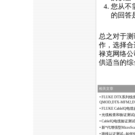
您从不
的回答是
总之对于测
作，选择合
禄克网络公
供适当的综
相关文章
•
FLUKE DTX系列线缆
QMOD,DTX-MFM2,D
•
FLUKE CableIQ电
•
光缆检查和验证测试
•
CableIQ电缆验证
•
新
*
代增强型MicroSc
•
跳线认证测试--如