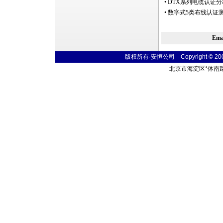
•
DTX系列电缆认证分
•
数字式5类布线认证测试仪 
Em
版权所有·安恒公司 Copyright © 2004 t
北京市海淀区
*
体南路