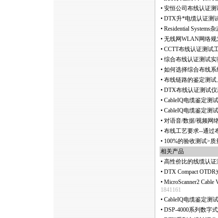
•
安恒公司布线认证测
•
DTX升
*
电缆认证测试
•
Residential S
•
无线网WLAN网络
•
CCTT布线认证测试
•
综合布线认证测试实
•
如何选择综合布线系统
•
布线链路的鉴定测试
•
DTX布线认证测试
•
CableIQ电缆鉴定
•
CableIQ电缆鉴定
•
对语音/数据/视频
•
布线工艺要求--通
•
100%的验收测试>
相关产品
•
高性价比的线缆认证
•
DTX Compact
•
MicroScanner2 Ca
1841161
•
CableIQ电缆鉴定测试仪C
•
DSP-4000系列