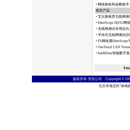
•
网络验收和诊断能手:
相关产品
•
艾尔麦推荐无线网测
•
EtherScope II
•
无线网测试专用定向天
•
手持式无线网测试仪E
•
ES网络通EtherSco
•
OneTouch LAN Vis
•
IntelliTone智能数
Em
版权所有·安恒公司 Copyright © 2004 t
北京市海淀区
*
体南路