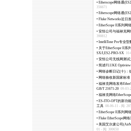
•
Etherscope网络通(
356671
•
Etherscope网络通
•
Fluke Networ
•
EtherScope I
•
安恒公司与福禄克网络
390812
•
IntelliTone Pr
•
关于EtherScope I
SX/I,ES2-PRO-SX
10-
•
安恒公司无线网测试
•
简述FLUKE Optivie
•
网络诊断日记(十)：使
•
网络验收新国家标准，Et
•
福禄克网络发布Ethe
GB/T 21671-20
09-03-
•
福禄克网络EtherSc
•
ES-ITO-OPT的
工具
08-06-11 - 阅: 28
•
EtherScope II系列网
•
Fluke Ether
•
美国艾尔麦公司(AirMa
01 - 阅: 300650