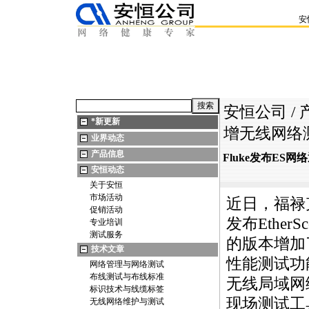
安
安恒公司
/
*
新更新
增无线网络
业界动态
产品信息
Fluke发布ES
安恒动态
关于安恒
市场活动
近日，福禄克
促销活动
发布
EtherS
专业培训
测试服务
的版本增加
技术文章
性能测试功
网络管理与网络测试
布线测试与布线标准
无线局域网
标识技术与线缆标签
现场测试工
无线网络维护与测试