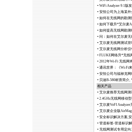
•
WiFi Analyzer 9
•
安恒公司为上海某外
•
如何在无线网的勘测
•
如何下载升
*
艾尔麦A
•
如何提高无线网勘测
•
问：如何在艾尔麦无线网分
•
艾尔麦无线网测试管理
•
艾尔麦无线网分析仪
•
FLUKE网络升
*
无线网勘
•
2012年Wi-Fi 无
•
通讯世界：《Wi-F
•
安恒公司与福禄克网络
•
贝迪B-580材质简介
相关产品
•
艾尔麦推荐无线网测
•
2.4GHz无线网移
•
艾尔麦VoFI Anal
•
艾尔麦企业版AirMagn
•
安全标识解决方案,
•
管道标签-管道标识解
•
无线网测试专用定向天