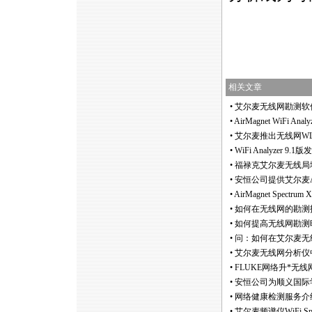
https://anheng.com.cn/news/html/wla
相关文章
•
艾尔麦无线网勘测软件Sur
•
AirMagnet WiFi A
•
艾尔麦推出无线网WLAN频
•
WiFi Analyzer 9
•
福禄克艾尔麦无线局域网勘
•
安恒公司提供艾尔麦Ai
•
AirMagnet Spec
•
如何在无线网的勘测
•
如何提高无线网勘测
•
问：如何在艾尔麦无线网分
•
艾尔麦无线网分析仪
•
FLUKE网络升
*
无线网勘
•
安恒公司为顺义国际
•
网络健康检测服务介
•
艾尔麦频谱仪WiFi Spe