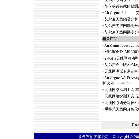
•
如何获得有效的勘测
•
AirMagnet XT
•
艾尔麦无线频谱分析仪Air
•
艾尔麦无线网勘测分析
•
艾尔麦无线网勘测分析仪S
相关产品
•
AirMagnet Spec
•
MICRONIX MSA
•
2.4GHz无线网移
•
艾尔麦企业版AirMagn
•
无线网测试专用定向天
•
AirMagnet Wi-F
析仪
-
阅: 2246798
•
无线网络探测工具 掌上型
•
无线网络探测工具 无
•
无线网频谱分析仪Spectr
•
手持式无线网分析仪Flu
Em
版权所有·安恒公司 Copyright © 2004 t