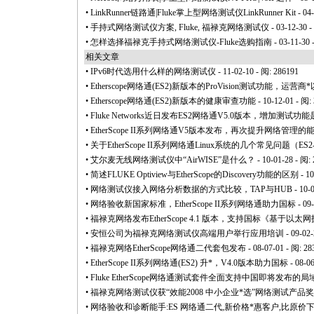
•
LinkRunner链路通|Fluke掌上型网络测试仪LinkRunner Kit
- 04
•
手持式网络测试仪方案, Fluke, 福禄克网络测试仪
- 03-12-30 
•
怎样选择福禄克手持式网络测试仪-Fluke选购指南
- 03-11-30 
相关文章
•
IPv6时代选用什么样的网络测试仪
- 11-02-10 - 阅: 286191
•
Etherscope网络通(ES2)新版本的ProVision测试功能，运营商
*
•
Etherscope网络通(ES2)新版本的健康审查功能
- 10-12-01 - 阅:
•
Fluke Networks近日发布ES2网络通V5.0版本，增加测试功
•
EtherScope II系列网络通V5版本发布，再次提升网络管理的
•
关于EtherScope II系列网络通Linux系统的几个常见问题（ES2-LAN,
•
艾尔麦无线网络测试仪中“AirWISE”是什么？
- 10-01-28 - 阅:
•
简述FLUKE Optiview与EtherScope的Discovery功能的区别
- 10
•
网络测试仪接入网络分析数据的方式比较，TAP与HUB
- 10-
•
网络验收新国家标准，EtherScope II系列网络通助力国标
- 09
•
福禄克网络发布EtherScope 4.1 版本，支持国标《基于以太网
•
安恒公司为福禄克网络测试仪高端用户举行应用培训
- 09-02-
•
福禄克网络EtherScope网络通二代套包发布
- 08-07-01 - 阅: 28
•
EtherScope II系列网络通(ES2) 升
*
，V4.0版本助力国标
- 08-0
•
Fluke EtherScope网络通测试套件全面支持中国即将发布
•
福禄克网络测试仪获“效能2008 中小企业
*
选”网络测试产品奖
•
网络验收和诊断能手:ES 网络通二代,新价格
*
惠客户,比原价下