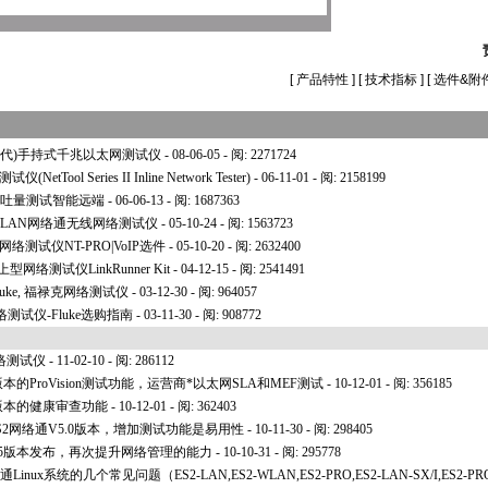
[
产品特性
] [
技术指标
] [
选件&附
2网络通二代)手持式千兆以太网测试仪
- 08-06-05 - 阅: 2271724
etTool Series II Inline Network Tester)
- 06-11-01 - 阅: 2158199
网络吞吐量测试智能远端
- 06-06-13 - 阅: 1687363
WLAN网络通无线网络测试仪
- 05-10-24 - 阅: 1563723
网络测试仪NT-PRO|VoIP选件
- 05-10-20 - 阅: 2632400
掌上型网络测试仪LinkRunner Kit
- 04-12-15 - 阅: 2541491
uke, 福禄克网络测试仪
- 03-12-30 - 阅: 964057
试仪-Fluke选购指南
- 03-11-30 - 阅: 908772
络测试仪
- 11-02-10 - 阅: 286112
)新版本的ProVision测试功能，运营商
*
以太网SLA和MEF测试
- 10-12-01 - 阅: 356185
2)新版本的健康审查功能
- 10-12-01 - 阅: 362403
日发布ES2网络通V5.0版本，增加测试功能是易用性
- 10-11-30 - 阅: 298405
列网络通V5版本发布，再次提升网络管理的能力
- 10-10-31 - 阅: 295778
络通Linux系统的几个常见问题（ES2-LAN,ES2-WLAN,ES2-PRO,ES2-LAN-SX/I,ES2-PR