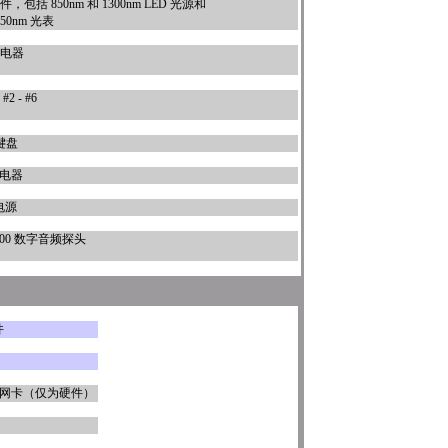
包括 850nm 和 1300nm LED 光源和
1550nm 光表
电器
 - #6
 键盘
充电器
电源
ne 100 数字音频探头
件
网卡（仅为硬件）