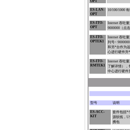
OPT
ES-LAN
-
10/100/100
OPT
ES-ITO-
Internet
OPT
9000000（
点
ES-ITO-
Interne
OPTEK1
列号< 900000
和另
*
台作为远
心进行硬件升
ES-ITO-
Internet 
RMTEK1
了解详情
），
中心进行硬件
型号
说明
ES-ACC-
套件包括
*
KIT
源软线，USB
携包