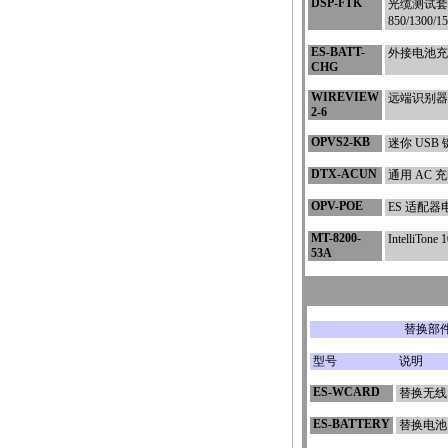
DSP-FTK
光缆测试套件，
850/1300/
ES-BATT-
外接电池充
CHG
WIREVIEW
远端识别器 #2
2-6
OPVS2-KB
迷你 USB
DTX-ACUN
通用 AC 
OPV-POE
ES 适配器
MT-8200-
IntelliTo
53A
替换部
型号
说明
ES-WCARD
替换无线
ES-BATTERY
替换电池