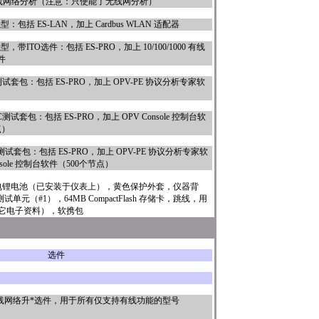
/b/g无线网络分析（注意：只使能了无线网分析）
强型：包括
ES-LAN
，加上 Cardbus WLAN 适配器
，带ITO选件：包括 ES-PRO，加上 10/100/1000 有线
件
测试套包：包括 ES-PRO，加上 OPV-PE 协议分析专家软
C测试套包：包括 ES-PRO，加上 OPV Console 控制台软
点）
测试套包：包括 ES-PRO，加上 OPV-PE 协议分析专家软
nsole 控制台软件（500个节点）
电锂电池（已安装于仪表上），黄色保护外套，仪器背
元（#1），64MB CompactFlash 存储卡，跳线，用
其它电子资料），软携包
选件
 无线网络升
*
选件，用于所有仅支持有线功能的型号