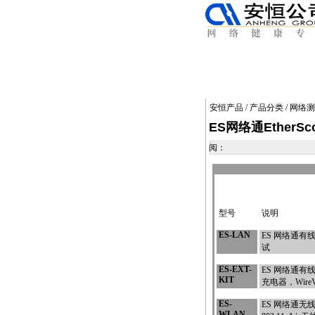
安恒产品
/
产品分类
/
网络测
ES网络通EtherS
阅：
型号
说明
ES-LAN
ES 网络通有线
试
ES-EXT-
ES 网络通
KIT
充电器，WireV
ES-
ES 网络通无线
WLAN