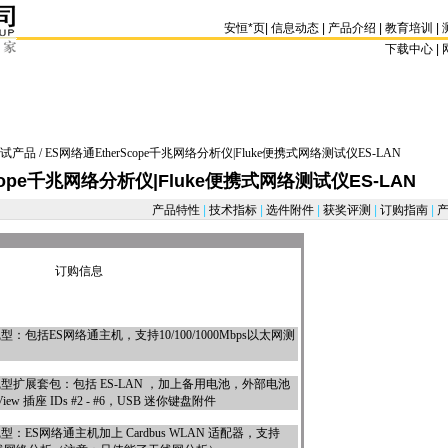
安恒
*
页
|
信息动态
|
产品介绍
|
教育培训
|
下载中心 | 
试产品
/ ES网络通EtherScope千兆网络分析仪|Fluke便携式网络测试仪ES-LAN
cope千兆网络分析仪|Fluke便携式网络测试仪ES-LAN
产品特性
|
技术指标
|
选件附件
|
获奖评测
|
订购指南
|
产
订购信息
型：包括ES网络通主机，支持10/100/1000Mbps以太网测
有线型扩展套包：包括
ES-LAN
，加上备用电池，外部电池
iew 插座 IDs #2 - #6，USB 迷你键盘附件
型：ES网络通主机加上 Cardbus WLAN 适配器，支持