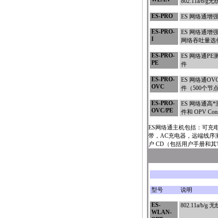
802.11a
ES-PRO
ES 网络通增
ES-PRO-
ES 网络通增强型
I
网络吞吐量选
ES-PRO-
ES 网络通PE
PE
件
ES-PRO-
ES 网络通OV
OVC
件（500个节
ES-PRO-
ES 网络通高
*
OVC/PE
件和 OPV Co
ES网络通主机包括：可充
带，AC充电器，远端线序测试单
户 CD（包括用户手册和
型号
说明
ES-
802.11a/b/g
WLAN
-