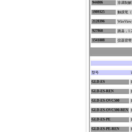
944806
非调制解
1989325
触摸笔（
2128396
WireVi
927868
跳县，1.
1541888
仪器背带
型号
GLD-ES
GLD-ES-REN
GLD-ES-OVC500
GLD-ES-OVC500-REN
GLD-ES-PE
GLD-ES-PE-REN