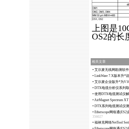
上图是10
OS2的长
相关文章
•
艾尔麦无线网勘测软件Surv
•
LinkWare 7.X版本升
*
•
艾尔麦企业版升
*
为V
•
DTX电缆分析仪系列
•
使用DTX电缆测试仪
•
AirMagnet Spect
•
DTX系列电缆测试仪测
•
Etherscope网络通(E
356027
•
福禄克网络NetTool Seri
•
Etherscope网络通(