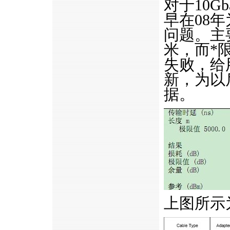
对于10G
早在08
问题。主
米，而
*
失败，给
新，为以
据。
上图所示