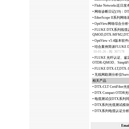
•
Fluke Network
•
网络诊断日记(19)：
•
EtherScope II
•
OptiView网络综合分
•
FLUKE DTX系列线缆认
QMOD,DTX-MFM2,DT
•
OptiView v5.4版本
•
结合案例简谈FLUKE D
10-01-26 - 阅: 307178
•
FLUKE 光纤认证、鉴定和
OTDR-QMOD、SimpliFi
•
FLUKE DTX-LT,D
•
无线网勘测分析仪Surv
相关产品
•
DTX-CLT CertiFib
•
DTX Compact 
•
电缆测试仪DTX系列
•
DTX系列光缆测试模
•
DTX系列电缆认证分析
Ema