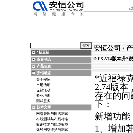
安
安恒公司
/
产
*
新更新
DTX2.74版本升
*
业界动态
产品信息
安恒动态
*
近福禄
关于安恒
2.74版
市场活动
促销活动
存在的问
专业培训
测试服务
下：
技术文章
新增功能
网络管理与网络测试
布线测试与布线标准
标识技术与线缆标签
1、增加
无线网络维护与测试