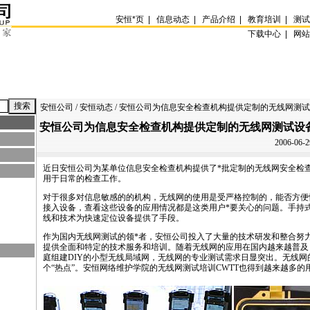
安恒
*
页
|
信息动态
|
产品介绍
|
教育培训
|
测
下载中心 |
网
安恒公司
/
安恒动态
/ 安恒公司为信息安全检查机构提供定制的无线网测
安恒公司为信息安全检查机构提供定制的无线网测试设
2006-06-2
近日安恒公司为某单位信息安全检查机构提供了
*
批定制的无线网安全检
用于日常的检查工作。
对于很多对信息敏感的的机构，无线网的使用是受严格控制的，能否方便
接入设备，查看这些设备的应用情况都是这类用户
*
要关心的问题。手持
线和技术为快速定位设备提供了手段。
作为国内无线网测试的领
*
者，安恒公司投入了大量的技术研发和整合努
提供全面和特定的技术服务和培训。随着无线网的应用在国内越来越普及
庭组建DIY的小型无线局域网，无线网的专业测试需求日显突出。无线网
个“热点”。安恒网络维护学院的无线网测试培训
CWTT
也得到越来越多的