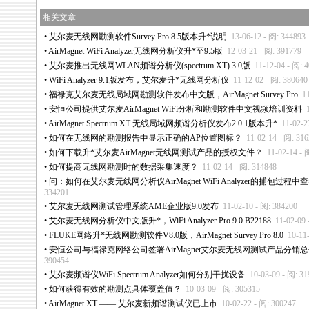
相关文章
•
艾尔麦无线网勘测软件Survey Pro 8.5版本升
*
说明
13-06-12 - 阅: 344893
•
AirMagnet WiFi Analyzer无线网分析仪升
*
至9.5版
12-03-21 - 阅: 391779
•
艾尔麦推出无线网WLAN频谱分析仪(spectrum XT) 3.0版
11-12-04 - 阅: 
•
WiFi Analyzer 9.1版发布，艾尔麦升
*
无线网分析仪
11-12-02 - 阅: 380640
•
福禄克艾尔麦无线局域网勘测软件发布中文版，AirMagnet Survey Pro
1
•
安恒公司提供艾尔麦AirMagnet WiFi分析和勘测软件中文视频培训资料
•
AirMagnet Spectrum XT 无线局域网频谱分析仪发布2.0.1版本升
*
11-02-2
•
如何在无线网的勘测报告中显示正确的AP位置图标？
11-02-14 - 阅: 31
•
如何下载升
*
艾尔麦AirMagnet无线网测试产品的授权文件？
11-02-14 - 
•
如何提高无线网勘测时的数据采集速度？
11-02-14 - 阅: 314848
•
问：如何在艾尔麦无线网分析仪AirMagnet WiFi Analyzer的捕包过程
334201
•
艾尔麦无线网测试管理系统AME企业版9.0发布
11-02-10 - 阅: 384200
•
艾尔麦无线网分析仪中文版升
*
，WiFi Analyzer Pro 9.0 B22188
11-02-09 
•
FLUKE网络升
*
无线网勘测软件V8.0版，AirMagnet Survey Pro 8.0
10-11
•
安恒公司与福禄克网络公司签署AirMagnet艾尔麦无线网测试产品分销
390454
•
艾尔麦频谱仪WiFi Spectrum Analyzer如何分别干扰设备
10-03-09 - 阅: 3
•
如何获得有效的勘测点具体覆盖值？
10-03-09 - 阅: 305315
•
AirMagnet XT —— 艾尔麦新频谱测试仪已上市
10-02-22 - 阅: 300247