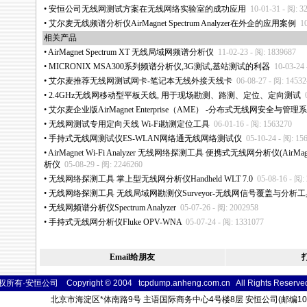
•
安恒公司无线网测试方案在无线网络实验室的成功应用
10-01-31 - 阅: 3
•
艾尔麦无线频谱分析仪AirMagnet Spectrum Analyzer在外企的应用案例
1
相关产品
•
AirMagnet Spectrum XT 无线局域网频谱分析仪
11-02-23 - 阅: 1839687
•
MICRONIX MSA300系列频谱分析仪,3G测试,基站测试的利器
10-03-24
•
艾尔麦推荐无线网测试网卡-笔记本无线外接天线卡
06-08-27 - 阅: 1453
•
2.4GHz无线网移动型平板天线, 用于现场勘测、路测、定位、定向测试
•
艾尔麦企业版AirMagnet Enterprise（AME） -分布式无线网安全与管理
•
无线网测试专用定向天线 Wi-Fi勘测定位工具
06-01-16 - 阅: 1563270
•
手持式无线网测试仪ES-WLAN网络通无线网络测试仪
05-10-24 - 阅: 15
•
AirMagnet Wi-Fi Analyzer 无线网络探测工具 便携式无线网分析仪(AirMag
析仪
05-08-29 - 阅: 2246260
•
无线网络探测工具 掌上型无线网分析仪Handheld WLT 7.0
05-08-16 - 阅:
•
无线网络探测工具 无线局域网勘测仪Surveyor-无线网信号覆盖与分析工
•
无线网频谱分析仪Spectrum Analyzer
05-07-26 - 阅: 2002958
•
手持式无线网分析仪Fluke OPV-WNA
05-07-24 - 阅: 1331077
Email给朋友
所有·安恒公司 Copyright © 2004 tcpdump.anheng.com.cn All Rights
Reser
ve
北京市海淀区
*
体南路9号 主语国际商务中心4号楼8层 安恒公司(邮编100048