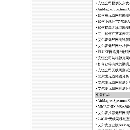
•
安恒公司提供艾尔麦Ai
•
AirMagnet Spec
•
如何在无线网的勘测
•
如何下载升
*
艾尔麦A
•
如何提高无线网勘测
•
问：如何在艾尔麦无线网分
•
艾尔麦无线网测试管理
•
艾尔麦无线网分析仪
•
FLUKE网络升
*
无线网勘
•
安恒公司与福禄克网络
•
如何获得有效的勘测
•
安恒公司无线网测试
•
艾尔麦无线频谱分析仪Air
•
艾尔麦无线网勘测分析
•
艾尔麦无线网勘测分析仪S
相关产品
•
AirMagnet Spec
•
MICRONIX MSA
•
艾尔麦推荐无线网测
•
2.4GHz无线网移
•
艾尔麦企业版AirMagn