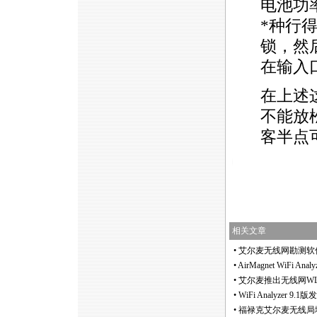
电池功
*
种行
锁，然
在输入
在上述
不能放
客半点
https://anheng.com.cn/news/html/wlan_test/674.htm
相关文章
•
艾尔麦无线网勘测软件Sur
•
AirMagnet WiFi A
•
艾尔麦推出无线网WLAN频
•
WiFi Analyzer 9
•
福禄克艾尔麦无线局域网勘