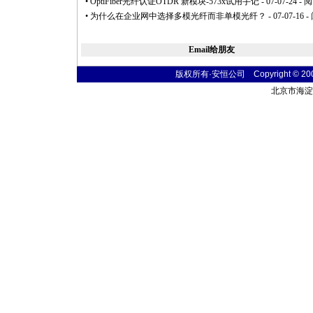
•
OptiFiber光纤认证OTDR 新模块-573x试用手记
- 07-07-24 - 阅
•
为什么在企业网中选择多模光纤而非单模光纤？
- 07-07-16 -
Email给朋友
版权所有·安恒公司 Copyright © 2004 t
北京市海淀