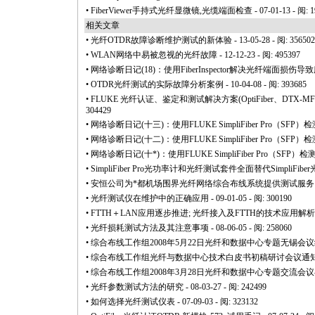
•
FiberViewer手持式光纤显微镜,光缆端面检查
- 07-01-13 - 阅: 
相关文章
•
光纤OTDR故障诊断维护测试的新体验
- 13-05-28 - 阅: 356502
•
WLAN网络中易被忽视的光纤故障
- 12-12-23 - 阅: 495397
•
网络诊断日记(18)：使用FiberInspector解决光纤端面损伤
•
OTDR光纤测试的实际故障分析案例
- 10-04-08 - 阅: 393685
•
FLUKE 光纤认证、鉴定和测试解决方案(OptiFiber、DTX-MFM2/
304429
•
网络诊断日记(十三)：使用FLUKE SimpliFiber Pro（S
•
网络诊断日记(十二)：使用FLUKE SimpliFiber Pro（S
•
网络诊断日记(十
*
)：使用FLUKE SimpliFiber Pro（S
•
SimpliFiber Pro光功率计和光纤测试套件全面替代SimpliFib
•
安恒公司为
*
都机场围界光纤网络综合布线系统提供测试服务
•
光纤测试仪在维护中的正确应用
- 09-01-05 - 阅: 300190
•
FTTH＋LAN应用逐步推进; 光纤接入及FTTH的技术应用解析
•
光纤损耗测试方法及其注意事项
- 08-06-05 - 阅: 258060
•
综合布线工作组2008年5月22日光纤和数据中心专题无锡会
•
综合布线工作组光纤与数据中心技术白皮书初稿研讨会议通
•
综合布线工作组2008年3月28日光纤和数据中心专题交流会
•
光纤参数测试方法的研究
- 08-03-27 - 阅: 242499
•
如何选择光纤测试仪表
- 07-09-03 - 阅: 323132