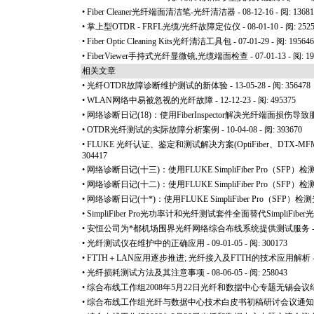
•
Fiber Cleaner光纤端面清洁笔-光纤清洁器
- 08-12-16 - 阅: 1368
•
掌上型OTDR - FRFL光缆/光纤故障定位仪
- 08-01-10 - 阅: 252
•
Fiber Optic Cleaning Kits光纤清洁工具包
- 07-01-29 - 阅: 19564
•
FiberViewer手持式光纤显微镜,光缆端面检查
- 07-01-13 - 阅: 1
相关文章
•
光纤OTDR故障诊断维护测试的新体验
- 13-05-28 - 阅: 356478
•
WLAN网络中易被忽视的光纤故障
- 12-12-23 - 阅: 495375
•
网络诊断日记(18)：使用FiberInspector解决光纤端面损伤
•
OTDR光纤测试的实际故障分析案例
- 10-04-08 - 阅: 393670
•
FLUKE 光纤认证、鉴定和测试解决方案(OptiFiber、DTX-MFM2/D
304417
•
网络诊断日记(十三)：使用FLUKE SimpliFiber Pro（SF
•
网络诊断日记(十二)：使用FLUKE SimpliFiber Pro（SF
•
网络诊断日记(十
*
)：使用FLUKE SimpliFiber Pro（SF
•
SimpliFiber Pro光功率计和光纤测试套件全面替代SimpliFib
•
安恒公司为
*
都机场围界光纤网络综合布线系统提供测试服务
-
•
光纤测试仪在维护中的正确应用
- 09-01-05 - 阅: 300173
•
FTTH＋LAN应用逐步推进; 光纤接入及FTTH的技术应用解析
•
光纤损耗测试方法及其注意事项
- 08-06-05 - 阅: 258043
•
综合布线工作组2008年5月22日光纤和数据中心专题无锡会议
•
综合布线工作组光纤与数据中心技术白皮书初稿研讨会议通知